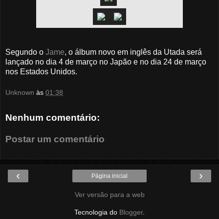
Segundo o
Jame
, o álbum novo em inglês da Utada será
lançado no dia 4 de março no Japão e no dia 24 de março
nos Estados Unidos.
Unknown
às
01:38
Nenhum comentário:
Postar um comentário
‹
›
Página inicial
Ver versão para a web
Tecnologia do
Blogger
.