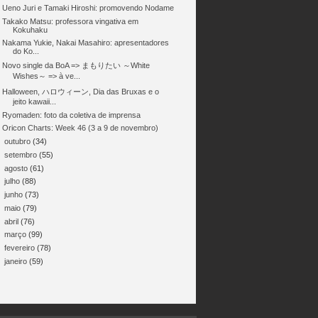
Ueno Juri e Tamaki Hiroshi: promovendo Nodame
Takako Matsu: professora vingativa em
Kokuhaku
Nakama Yukie, Nakai Masahiro: apresentadores
do Ko...
Novo single da BoA => まもりたい ～White
Wishes～ => à ve...
Halloween, ハロウィーン, Dia das Bruxas e o
jeito kawaii...
Ryomaden: foto da coletiva de imprensa
Oricon Charts: Week 46 (3 a 9 de novembro)
►
outubro
(34)
►
setembro
(55)
►
agosto
(61)
►
julho
(88)
►
junho
(73)
►
maio
(79)
►
abril
(76)
►
março
(99)
►
fevereiro
(78)
►
janeiro
(59)