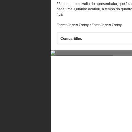
33 meninas em volta do apresentador, que fez
cada uma. Quando acabou, o tempo do quadro t
hua
Fonte:
Japan Today
/ Foto:
Japan Today
Compartilhe:
________________________________
Comentários
Comente