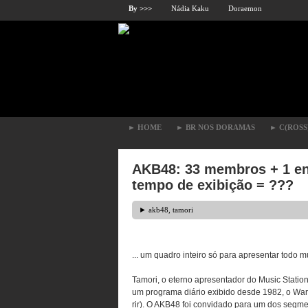
By >>>
Nádia Kaku
Doraemon
►
HOME
►
BR NOS DORAMAS
►
C(ROSS
AKB48: 33 membros + 1 en
tempo de exibição = ???
►
akb48
,
tamori
... um quadro inteiro só para apresentar todo 
Tamori, o eterno apresentador do Music Stati
um programa diário exibido desde 1982, o Wara
rir). O AKB48 foi convidado para um dos segmen