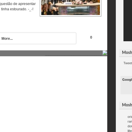
 questão de apresentar
inha estourado. -_-!
0
More...
Mosh
________________________________
Tweet
Googl
Mosh
ori
ra
do
lif