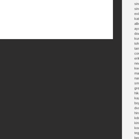
sin
si
exi
kat
al
ay
do
ku
toh
ta
co
eri
ne
kw
ma
na
sm
gr
hik
ka
bo
dv
hi
kd
kin
ko
te
be