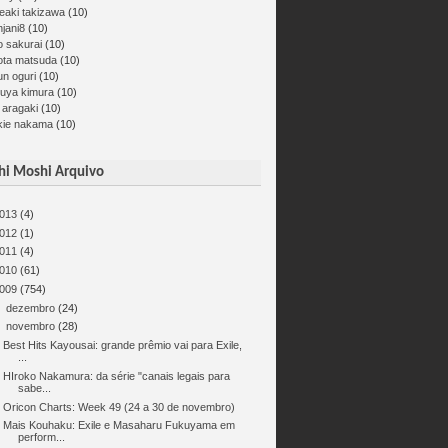
eaki takizawa
(10)
jani8
(10)
o sakurai
(10)
ota matsuda
(10)
un oguri
(10)
kuya kimura
(10)
 aragaki
(10)
kie nakama
(10)
i Moshi Arquivo
013
(4)
012
(1)
011
(4)
010
(61)
009
(754)
►
dezembro
(24)
▼
novembro
(28)
Best Hits Kayousai: grande prêmio vai para Exile,
...
HIroko Nakamura: da série "canais legais para
sabe...
Oricon Charts: Week 49 (24 a 30 de novembro)
Mais Kouhaku: Exile e Masaharu Fukuyama em
perform...