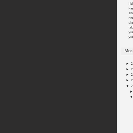
hid
kan
sh
sh
sh
ta
yui
yu
Mosh
►
2
►
2
►
2
►
2
▼
2