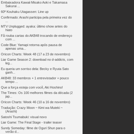
Embaixadora Kawaii Misako Aoki e Takamasa
Sakurai ...
60º Kouhaku Utagassen: Line up
Confirmado: Arashi participa pela primeira vez do
...
MTV Unplugged: ayaka: último show antes do
hiato
Fã rouba cartas do AKB48 trocando de endereço
com ...
Code Blue: Yamapi retorna após pausa de
apenas uma...
Oricon Charts: Week 48 (17 a 23 de novembro)
Liar Game Season 2: download no d-addicts, com
leg...
Eu queria um sorriso dela: Becky e Ryuta Sato
ganh...
AKB48: 33 membros + 1 entrevistador + pouco
tempo ...
Que a força esteja com você, Aki Hoshino!
The Times: Os 100 melhores filmes da década (2
jap...
Oricon Charts: Week 46 (10 a 16 de novembro)
Tradução: Crazy Moon ~ Kimi wa Muteki ~
(Arashi)
Satoshi Tsumabuki: visual novo
Liar Game: The Final Stage - trailer teaser
Surely Someday: filme de Oguri Shun para o
verão d...