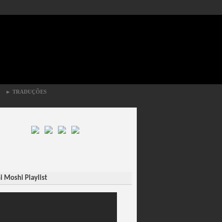
►
TRADUÇÕES
 Moshi Playlist