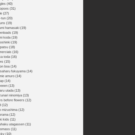
gles
(40)
nopses
(31)
le
(27)
-tun
(20)
buns
(19)
umi hamasaki
(19)
wnloads
(19)
mi koda
(19)
oshinki
(19)
npatsu
(18)
merciais
(16)
ka toda
(16)
ws
(15)
on boa
(14)
saharu fukuyama
(14)
mie amuro
(14)
ap
(14)
eeeen
(13)
aru utada
(13)
zunari ninomiya
(13)
ys before flowers
(12)
d
(12)
ro mizushima
(12)
orama
(12)
ki kids
(11)
uhaku utagassen
(11)
gomass
(11)
cky
(10)