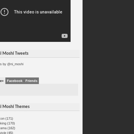
i Moshi Tweets
s by @ni_moshi
e+
Facebook
Friends
i Moshi Themes
con
(171)
nking
(170)
rama
(162)
estyle
(45)