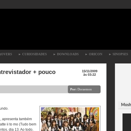
)OVERS
►
CURIOSIDADES
►
DOWNLOADS
►
ORICON
►
SINOPSES
trevistador + pouco
15/11/2009
às 03:22
Por:
Doraemon
Moshi
mundo.
on, apresenta também
tte ii to mo (Tudo bem
tos, dia 13. Ao todo,