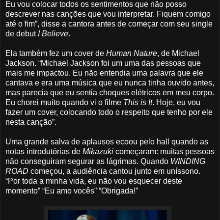
Eu vou colocar todos os sentimentos que não posso
descrever nas canções que vou interpretar. Fiquem comigo
até o fim”, disse a cantora antes de começar com seu single
de debut
I Believe
.
Ela também fez um cover de
Human Nat
ure
, de Michael
Jackson. “Michael Jackson foi um uma das pessoas que
mais me impactou. Eu não entendia uma palavra que ele
cantava e era uma música que eu nunca tinha ouvido antes,
mas parecia que eu sentia choques elétricos em meu corpo.
Eu chorei muito quando vi o filme
This is It
. Hoje, eu vou
fazer um cover, colocando todo o respeito que tenho por ele
nesta canção”.
Uma grande salva de aplausos ecoou pelo hall quando as
notas introdutórias de
Mikazuki
começaram: muitas pessoas
não conseguiram segurar as lágrimas. Quando
WINDING
ROAD
começou, a audiência cantou junto em uníssono.
“Por toda a minha vida, eu não vou esquecer deste
momento” “Eu amo vocês” “Obrigada!”