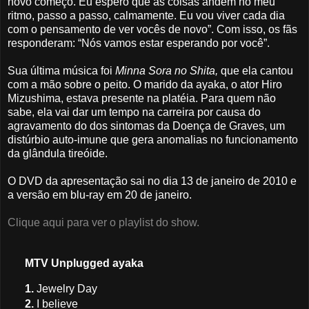
novo começo. Eu espero que as coisas andem no meu
ritmo, passo a passo, calmamente. Eu vou viver cada dia
com o pensamento de ver vocês de novo”. Com isso, os fãs
responderam: “Nós vamos estar esperando por você”.
Sua última música foi
Minna Sora no Shita,
que ela cantou
com a mão sobre o peito. O marido da ayaka, o ator Hiro
Mizushima, estava presente na platéia. Para quem não
sabe, ela vai dar um tempo na carreira por causa do
agravamento do dos sintomas da Doença de Graves, um
distúrbio auto-imune que gera anomalias no funcionamento
da glândula tireóide.
O DVD da apresentação sai no dia 13 de janeiro de 2010 e
a versão em blu-ray em 20 de janeiro.
Clique aqui para ver o playlist do show.
MTV Unplugged ayaka
1.
Jewelry Day
2.
I believe