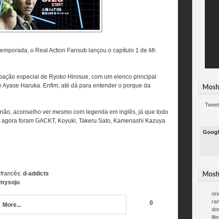
emporada, o Real Action Fansub lançou o capítulo 1 de
Mr.
ipação especial de Ryoko Hirosue, com um elenco principal
 Ayase Haruka. Enfim, até dá para entender o porque da
Mosh
Tweet
enão, aconselho ver mesmo com legenda em inglês, já que todo
até agora foram GACKT, Koyuki, Takeru Sato, Kamenashi Kazuya
Googl
 francês:
d-addicts
Mosh
mysoju
ori
ra
0
More...
do
lif