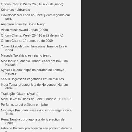
Oricon Charts: Week 26 ( 16 a 22 de junho)
Kdramas x Jdramas
Download: Mei-chan no Shitsuji com legenda em
port...
Ariamaru Tomi, by Shiina Ringo
Video Music Award Japan (2009)
Oricon Charts: Week 26 ( 16 a 22 de junho)
Oricon Charts: 1º semestre de 2009
Yomei Ikkagetsu no Hanayome: filme de Eita e
Nana ...
Masuda Takahisa: estreia no teatro
Mao Inoue e Masaki Okada: casal em Boku no
Hatsuk...
Kyoko Fukada: espiã no dorama de Tomoya
Nagase
SS501: ingressos esgotados em 30 minutos
Ikuta Toma: protagonista de No Longer Human,
obra-...
Tradução: Okaeri (Ayaka)
Maid Deka: músicas de Saki Fukuda e JYONGRI
Perfume: terceiro álbum em julho
Ninomiya Kazunari: assassino em Strangers on a
Train
Rena Tanaka : protagonista do live-action de
Shouj...
Filho de Koizumi protagoniza seu primeiro dorama
n...