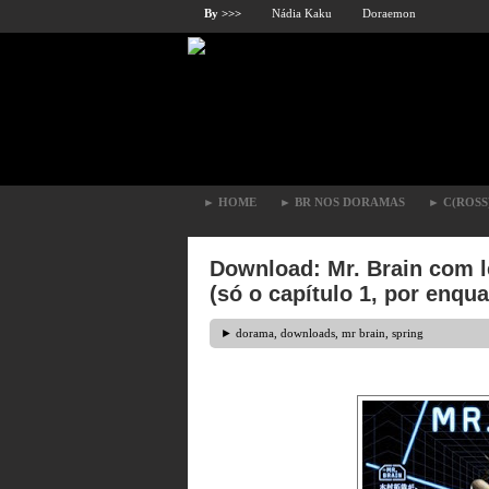
By >>>
Nádia Kaku
Doraemon
►
HOME
►
BR NOS DORAMAS
►
C(ROSS
Download: Mr. Brain com 
(só o capítulo 1, por enqu
►
dorama
,
downloads
,
mr brain
,
spring