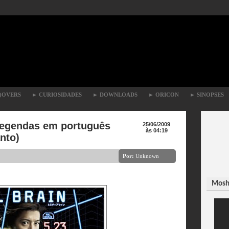
)OVERS
►
CURIOSIDADES
►
DOWNLOADS
►
ORICON
►
SINOPSES
legendas em português
25/06/2009
às 04:19
anto)
Por:
Unknown
Moshi