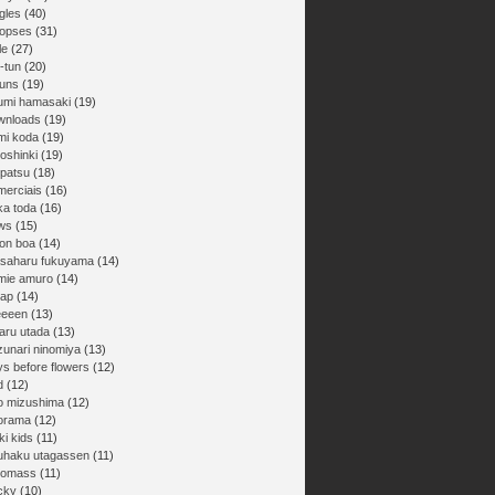
gles
(40)
nopses
(31)
le
(27)
-tun
(20)
buns
(19)
umi hamasaki
(19)
wnloads
(19)
mi koda
(19)
oshinki
(19)
npatsu
(18)
merciais
(16)
ka toda
(16)
ws
(15)
on boa
(14)
saharu fukuyama
(14)
mie amuro
(14)
ap
(14)
eeeen
(13)
aru utada
(13)
zunari ninomiya
(13)
ys before flowers
(12)
d
(12)
ro mizushima
(12)
orama
(12)
ki kids
(11)
uhaku utagassen
(11)
gomass
(11)
cky
(10)