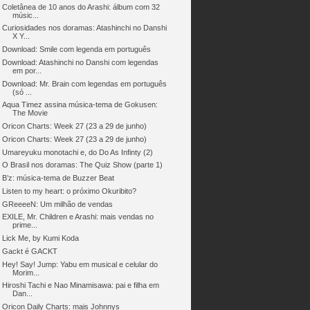
Coletânea de 10 anos do Arashi: álbum com 32
músic...
Curiosidades nos doramas: Atashinchi no Danshi
X Y...
Download: Smile com legenda em português
Download: Atashinchi no Danshi com legendas
em por...
Download: Mr. Brain com legendas em português
(só ...
Aqua Timez assina música-tema de Gokusen:
The Movie
Oricon Charts: Week 27 (23 a 29 de junho)
Oricon Charts: Week 27 (23 a 29 de junho)
Umareyuku monotachi e, do Do As Infinty (2)
O Brasil nos doramas: The Quiz Show (parte 1)
B’z: música-tema de Buzzer Beat
Listen to my heart: o próximo Okuribito?
GReeeeN: Um milhão de vendas
EXILE, Mr. Children e Arashi: mais vendas no
prime...
Lick Me, by Kumi Koda
Gackt é GACKT
Hey! Say! Jump: Yabu em musical e celular do
Morim...
Hiroshi Tachi e Nao Minamisawa: pai e filha em
Dan...
Oricon Daily Charts: mais Johnnys