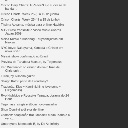
Oricon Daily Charts: GReeeeN e o sucesso da
banda ...
Oricon Charts: Week 25 (9 a 15 de junho)
Oricon Charts: Week 25 ( 9 a 15 de junho)
Thelma Aoyama: música para o filme Hachiko
MTV Brasil transmite o Video Music Awards
Japan 2009
Meisa Kuroki e Kusanagi Tsuyoshi juntos em
Ninkyo ...
NYC boys: Nakayama, Yamada e Chinen em
nova unit d...
Miyavi: show confirmado no Brasil
Preview de Tanabata Matsuri, by Tegomass
Ken Watanabe: no elenco do novo filme de
Christoph...
Futari, by Ikimono gakari
Shingo Katori perto da Broadway?
Tradução: Kiss ~ Kaerimichi no love song ~
(Tegomass)
Ryo Nishikido e Ryosuke Yamada: dorama do 24
Hour ...
Tegomass: single e álbum novo em julho
Shun Oguri vira diretor de filme
Otomen: adaptação traz Masaki Okada, Kaho e o
venc...
Umareyuku Monotachi E, by Do As Infinity