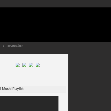
►
TRADUÇÕES
 Moshi Playlist