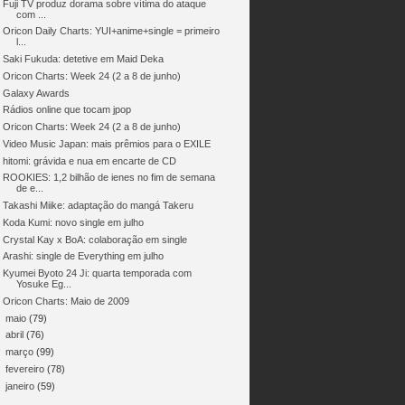
Fuji TV produz dorama sobre vítima do ataque
com ...
Oricon Daily Charts: YUI+anime+single = primeiro
l...
Saki Fukuda: detetive em Maid Deka
Oricon Charts: Week 24 (2 a 8 de junho)
Galaxy Awards
Rádios online que tocam jpop
Oricon Charts: Week 24 (2 a 8 de junho)
Video Music Japan: mais prêmios para o EXILE
hitomi: grávida e nua em encarte de CD
ROOKIES: 1,2 bilhão de ienes no fim de semana
de e...
Takashi Miike: adaptação do mangá Takeru
Koda Kumi: novo single em julho
Crystal Kay x BoA: colaboração em single
Arashi: single de Everything em julho
Kyumei Byoto 24 Ji: quarta temporada com
Yosuke Eg...
Oricon Charts: Maio de 2009
►
maio
(79)
►
abril
(76)
►
março
(99)
►
fevereiro
(78)
►
janeiro
(59)