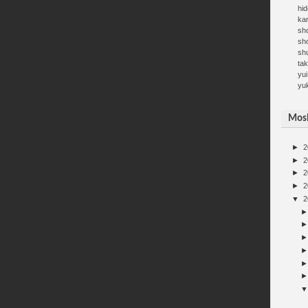
hid
kan
sh
sh
sh
ta
yui
yu
Mosh
►
2
►
2
►
2
►
2
▼
2