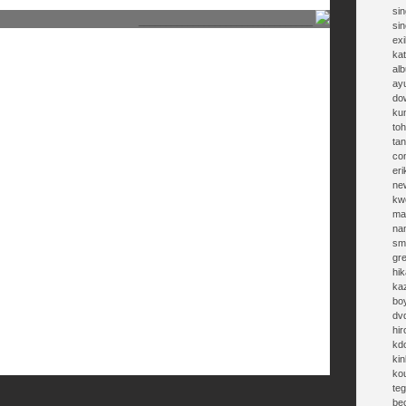
sin
________________________________
si
exi
kat
al
ay
do
ku
toh
ta
co
eri
ne
kw
ma
na
sm
gr
hik
ka
bo
dv
hi
kd
kin
ko
te
be