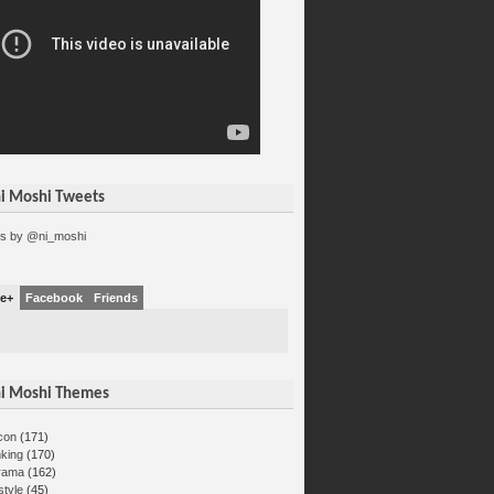
i Moshi Tweets
s by @ni_moshi
e+
Facebook
Friends
i Moshi Themes
con
(171)
nking
(170)
rama
(162)
estyle
(45)