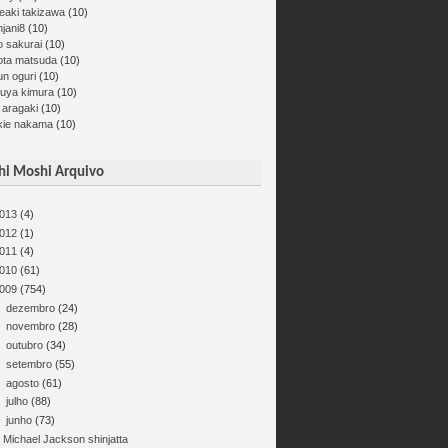
eaki takizawa
(10)
jani8
(10)
o sakurai
(10)
ota matsuda
(10)
un oguri
(10)
kuya kimura
(10)
 aragaki
(10)
kie nakama
(10)
i Moshi Arquivo
013
(4)
012
(1)
011
(4)
010
(61)
009
(754)
►
dezembro
(24)
►
novembro
(28)
►
outubro
(34)
►
setembro
(55)
►
agosto
(61)
►
julho
(88)
▼
junho
(73)
Michael Jackson shinjatta