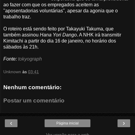
ao fazer com que os empregados aceitem as
"aposentadorias voluntárias", apesar da agonia que o
trabalho traz.
O roteiro está sendo feito por Takayuki Takuma, que
também assinou
Hana Yori Dango
. A NHK irá transmitir
Kimitachi a partir do dia 16 de janeiro, no horário dos
sábados às 21h.
Fonte:
tokyograph
Unknown
às
03:41
Nenhum comentário:
Postar um comentário
‹
›
Página inicial
Ver versão para a web