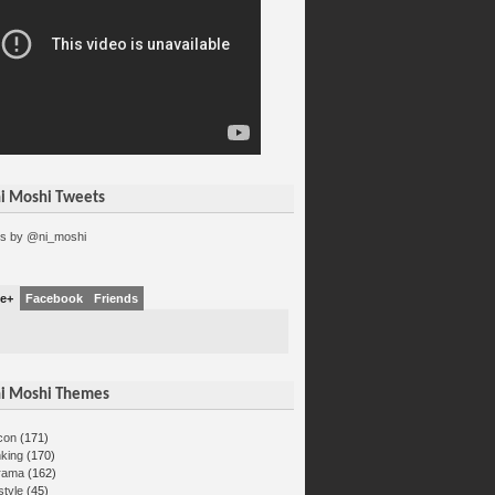
i Moshi Tweets
s by @ni_moshi
e+
Facebook
Friends
i Moshi Themes
con
(171)
nking
(170)
rama
(162)
estyle
(45)