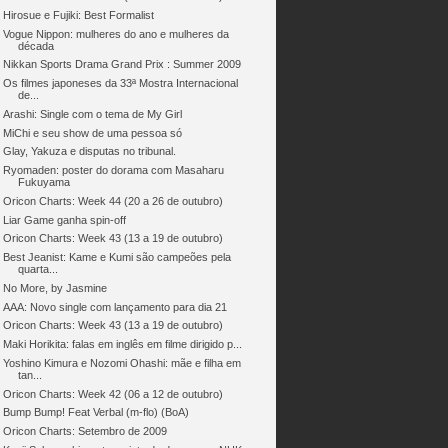
Hirosue e Fujiki: Best Formalist
Vogue Nippon: mulheres do ano e mulheres da
década
Nikkan Sports Drama Grand Prix : Summer 2009
Os filmes japoneses da 33ª Mostra Internacional
de...
Arashi: Single com o tema de My Girl
MiChi e seu show de uma pessoa só
Glay, Yakuza e disputas no tribunal.
Ryomaden: poster do dorama com Masaharu
Fukuyama
Oricon Charts: Week 44 (20 a 26 de outubro)
Liar Game ganha spin-off
Oricon Charts: Week 43 (13 a 19 de outubro)
Best Jeanist: Kame e Kumi são campeões pela
quarta...
No More, by Jasmine
AAA: Novo single com lançamento para dia 21
Oricon Charts: Week 43 (13 a 19 de outubro)
Maki Horikita: falas em inglês em filme dirigido p...
Yoshino Kimura e Nozomi Ohashi: mãe e filha em
tan...
Oricon Charts: Week 42 (06 a 12 de outubro)
Bump Bump! Feat Verbal (m-flo) (BoA)
Oricon Charts: Setembro de 2009