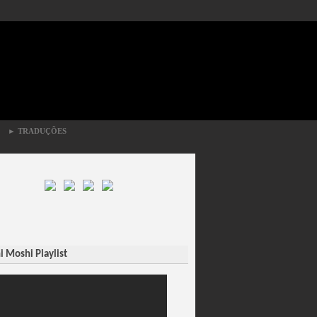
►
TRADUÇÕES
 Moshi Playlist