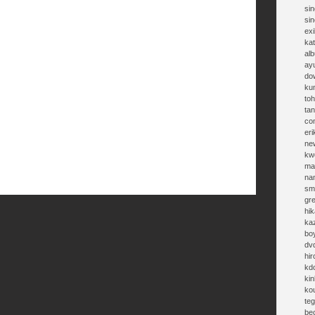
sin
si
exi
kat
al
ay
do
ku
toh
ta
co
eri
ne
kw
ma
na
sm
gr
hik
ka
bo
dv
hi
kd
kin
ko
te
be