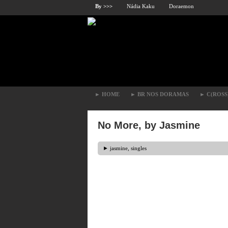
By >>>
Nádia Kaku
Doraemon
►
HOME
►
BR NOS DORAMAS
►
C(ROSS
No More, by Jasmine
►
jasmine
,
singles