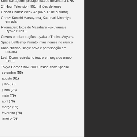
Kenji Sakaguchi: protagonista de dorama na NHK
24 Hour Television: 951 milhões de ienes
Oricon Charts: Week 42 (06 a 12 de outubro)
Gantz: Kenichi Matsuyama, Kazunari Ninomiya
em ada...
Ryomaden: fotos de Masaharu Fukuyama e
Ryoko Hiros...
Covers e colaborações: ayaka e Thelma Aoyama
Space Battleship Yamato: mais nomes no elenco
Kana Nishino: single novo e participação em
dorama
Leah Dizon: estreia no teatro em peça do grupo
EXILE
Tokyo Game Show 2009: Inside Xbox Special
►
setembro
(55)
►
agosto
(61)
►
julho
(88)
►
junho
(73)
►
maio
(79)
►
abril
(76)
►
março
(99)
►
fevereiro
(78)
►
janeiro
(59)