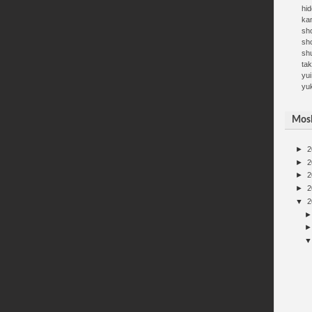
hid
kan
sh
sh
sh
ta
yui
yu
Mosh
►
2
►
2
►
2
►
2
▼
2