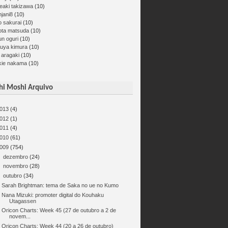
eaki takizawa
(10)
jani8
(10)
o sakurai
(10)
ota matsuda
(10)
un oguri
(10)
kuya kimura
(10)
 aragaki
(10)
kie nakama
(10)
i Moshi Arquivo
013
(4)
012
(1)
011
(4)
010
(61)
009
(754)
►
dezembro
(24)
►
novembro
(28)
▼
outubro
(34)
Sarah Brightman: tema de Saka no ue no Kumo
Nana Mizuki: promoter digital do Kouhaku
Utagassen
Oricon Charts: Week 45 (27 de outubro a 2 de
novem...
Oricon Charts: Week 44 (20 a 26 de outubro)