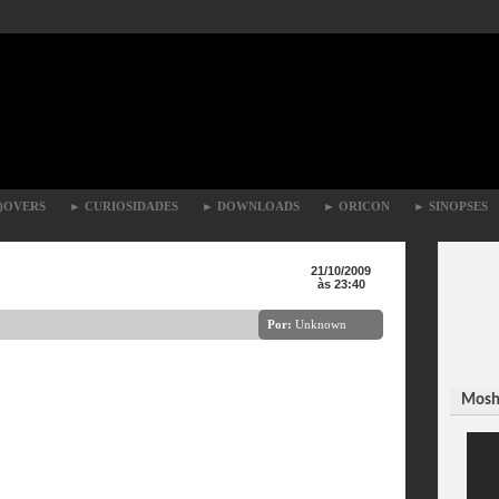
)OVERS
►
CURIOSIDADES
►
DOWNLOADS
►
ORICON
►
SINOPSES
21/10/2009
às 23:40
Por:
Unknown
Moshi