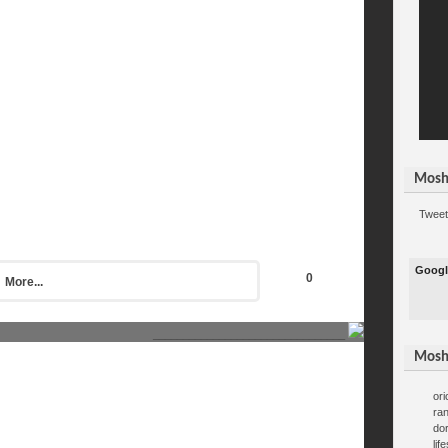
Mosh
Tweet
Googl
0
More...
________________________________
Mosh
ori
ra
do
lif