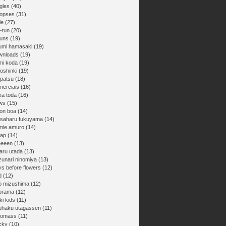
gles
(40)
nopses
(31)
le
(27)
-tun
(20)
buns
(19)
umi hamasaki
(19)
wnloads
(19)
mi koda
(19)
oshinki
(19)
npatsu
(18)
merciais
(16)
ka toda
(16)
ws
(15)
on boa
(14)
saharu fukuyama
(14)
mie amuro
(14)
ap
(14)
eeeen
(13)
aru utada
(13)
zunari ninomiya
(13)
ys before flowers
(12)
d
(12)
ro mizushima
(12)
orama
(12)
ki kids
(11)
uhaku utagassen
(11)
gomass
(11)
cky
(10)