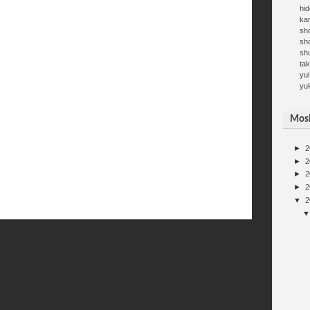
hid
kan
sh
sh
sh
ta
yui
yu
Mosh
►
2
►
2
►
2
►
2
▼
2