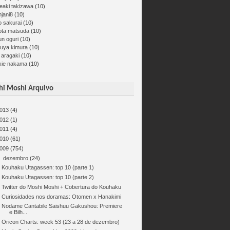
eaki takizawa
(10)
jani8
(10)
o sakurai
(10)
ota matsuda
(10)
un oguri
(10)
kuya kimura
(10)
 aragaki
(10)
kie nakama
(10)
i Moshi Arquivo
013
(4)
012
(1)
011
(4)
010
(61)
009
(754)
▼
dezembro
(24)
Kouhaku Utagassen: top 10 (parte 1)
Kouhaku Utagassen: top 10 (parte 2)
Twitter do Moshi Moshi + Cobertura do Kouhaku
Curiosidades nos doramas: Otomen x Hanakimi
Nodame Cantabile Saishuu Gakushou: Premiere
e Bilh...
Oricon Charts: week 53 (23 a 28 de dezembro)