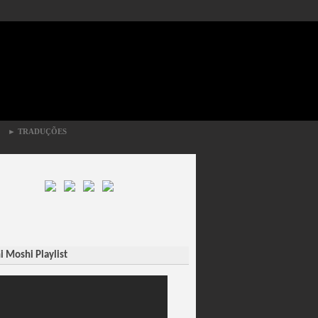
►
TRADUÇÕES
 Moshi Playlist