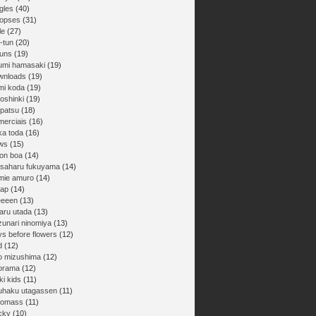
gles
(40)
nopses
(31)
le
(27)
-tun
(20)
buns
(19)
umi hamasaki
(19)
wnloads
(19)
mi koda
(19)
oshinki
(19)
npatsu
(18)
merciais
(16)
ka toda
(16)
ws
(15)
on boa
(14)
saharu fukuyama
(14)
mie amuro
(14)
ap
(14)
eeeen
(13)
aru utada
(13)
zunari ninomiya
(13)
ys before flowers
(12)
d
(12)
ro mizushima
(12)
orama
(12)
ki kids
(11)
uhaku utagassen
(11)
gomass
(11)
cky
(10)