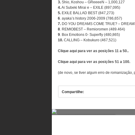
3.
Shio, Koshou – GReeeeN – 1,000,127
4.
Ai Subeki Mirai e – EXILE (897,095)
5.
EXILE BALLAD BEST (847,273)
6
. ayaka’s history 2006-2009 (786,657)
7.
DO YOU DREAMS COME TRUE? – DREAMS 
8
. REMIOBEST – Remioromen (489.464)
9
. Box Emotions 0- Superfly (480,865)
10.
CALLING – Kobukuro (467,521)
Clique aqui para ver as posições 11 a 50..
Clique aqui para ver as posições 51 a 100.
(de novo, se tiver algum erro de romanização, 
Compartilhe:
________________________________
Comentários