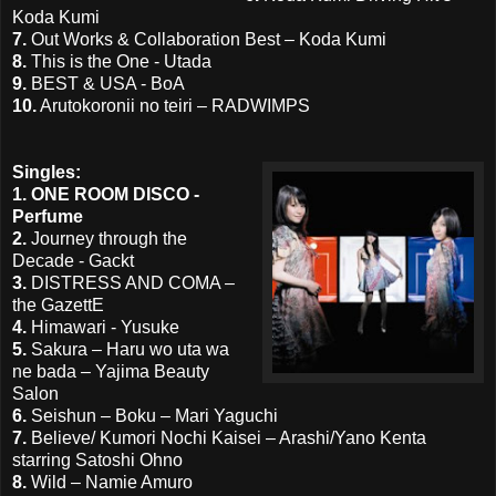
Koda Kumi
7.
Out Works & Collaboration Best – Koda Kumi
8.
This is the One - Utada
9.
BEST & USA - BoA
10.
Arutokoronii no teiri – RADWIMPS
Singles:
1. ONE ROOM DISCO -
Perfume
2.
Journey through the
Decade - Gackt
3.
DISTRESS AND COMA –
the GazettE
4.
Himawari - Yusuke
5.
Sakura – Haru wo uta wa
ne bada – Yajima Beauty
Salon
6.
Seishun – Boku – Mari Yaguchi
7.
Believe/ Kumori Nochi Kaisei – Arashi/Yano Kenta
starring Satoshi Ohno
8.
Wild – Namie Amuro