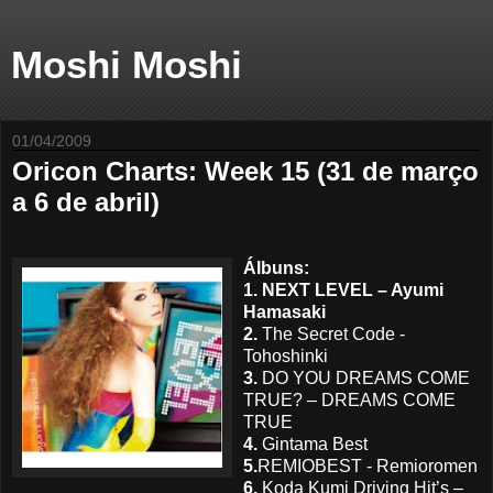
Moshi Moshi
01/04/2009
Oricon Charts: Week 15 (31 de março
a 6 de abril)
Álbuns:
1. NEXT LEVEL – Ayumi
Hamasaki
2.
The Secret Code -
Tohoshinki
3.
DO YOU DREAMS COME
TRUE? – DREAMS COME
TRUE
4.
Gintama Best
5.
REMIOBEST - Remioromen
6.
Koda Kumi Driving Hit’s –