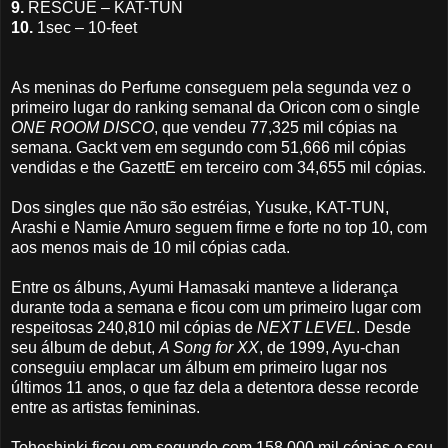
9.
RESCUE – KAT-TUN
10.
1sec – 10-feet
As meninas do Perfume conseguem pela segunda vez o
primeiro lugar do ranking semanal da Oricon com o single
ONE ROOM DISCO
, que vendeu 77,325 mil cópias na
semana. Gackt vem em segundo com 51,666 mil cópias
vendidas e the GazettE em terceiro com 34,655 mil cópias.
Dos singles que não são estréias, Yusuke, KAT-TUN,
Arashi e Namie Amuro seguem firme e forte no top 10, com
aos menos mais de 10 mil cópias cada.
Entre os álbuns, Ayumi Hamasaki manteve a liderança
durante toda a semana e ficou com um primeiro lugar com
respeitosas 240,810 mil cópias de
NEXT LEVEL
. Desde
seu álbum de debut,
A Song for XX
, de 1999, Ayu-chan
conseguiu emplacar um álbum em primeiro lugar nos
últimos 11 anos, o que faz dela a detentora desse recorde
entre as artistas femininas.
Tohoshinki ficou em segundo com 158,000 mil cópias e seu