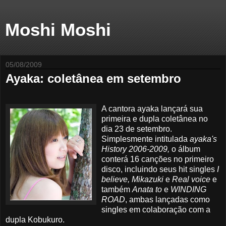
Moshi Moshi
05/08/2009
Ayaka: coletânea em setembro
A cantora ayaka lançará sua
primeira e dupla coletânea no
dia 23 de setembro.
Simplesmente intitulada
ayaka's
History 2006-2009,
o álbum
conterá 16 canções no primeiro
disco, incluindo seus hit singles
I
believe, Mikazuki
e
Real voice
e
também
Anata to
e
WINDING
ROAD
, ambas lançadas como
singles em colaboração com a
dupla Kobukuro.