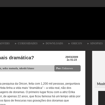
)OVERS
►
CURIOSIDADES
►
DOWNLOADS
►
ORICON
►
SINOPSES
mais dramática?
29/03/2009
às 01:23
n
,
seiko matsuda
,
takeshi kitano
Por:
Unknown
ma pesquisa da Oricon, feita com 1,200 mil pessoas, perguntava
Moshi
rtista tinha a vida mais “dramática” – a vida real, não dos
agens de doramas. O primeiro lugar ficou com a atriz Erika
ri, de apenas 22 anos, que ficou famosa há um tempo atrás por
rios tipos de frescuras nas gravações dos doramas que
ipava.