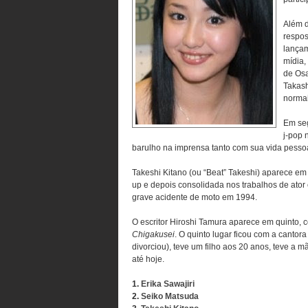
Além d
respos
lançam
mídia,
de Osa
Takash
normai
Em seg
j-pop 
barulho na imprensa tanto com sua vida pessoa
Takeshi Kitano (ou “Beat” Takeshi) aparece em 
up e depois consolidada nos trabalhos de ator e
grave acidente de moto em 1994.
O escritor Hiroshi Tamura aparece em quinto, 
Chigakusei
. O quinto lugar ficou com a canto
divorciou), teve um filho aos 20 anos, teve a 
até hoje.
1.
Erika Sawajiri
2.
Seiko Matsuda