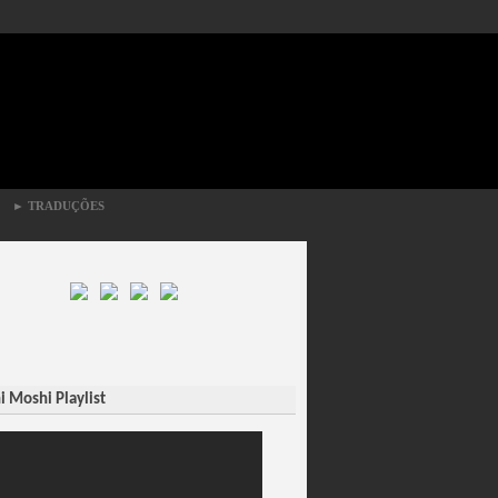
►
TRADUÇÕES
 Moshi Playlist