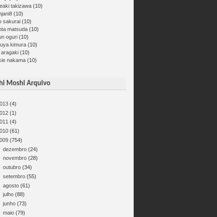
eaki takizawa
(10)
jani8
(10)
o sakurai
(10)
ota matsuda
(10)
un oguri
(10)
kuya kimura
(10)
 aragaki
(10)
kie nakama
(10)
i Moshi Arquivo
013
(4)
012
(1)
011
(4)
010
(61)
009
(754)
►
dezembro
(24)
►
novembro
(28)
►
outubro
(34)
►
setembro
(55)
►
agosto
(61)
►
julho
(88)
►
junho
(73)
►
maio
(79)