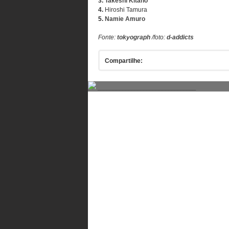
3.
Takeshi Kitano
4.
Hiroshi Tamura
5.
Namie Amuro
Fonte:
tokyograph
/foto:
d-addicts
Compartilhe:
________________________________
Comentários
Comente