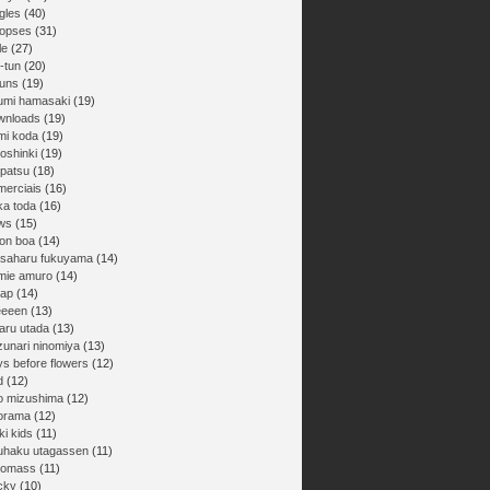
gles
(40)
nopses
(31)
le
(27)
-tun
(20)
buns
(19)
umi hamasaki
(19)
wnloads
(19)
mi koda
(19)
oshinki
(19)
npatsu
(18)
merciais
(16)
ka toda
(16)
ws
(15)
on boa
(14)
saharu fukuyama
(14)
mie amuro
(14)
ap
(14)
eeeen
(13)
aru utada
(13)
zunari ninomiya
(13)
ys before flowers
(12)
d
(12)
ro mizushima
(12)
orama
(12)
ki kids
(11)
uhaku utagassen
(11)
gomass
(11)
cky
(10)