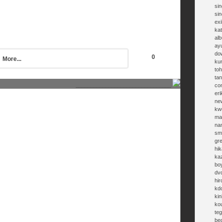
sin
si
exi
kat
al
ay
do
0
More...
ku
toh
ta
________________________________
co
eri
ne
kw
ma
na
sm
gr
hik
ka
bo
dv
hi
kd
kin
ko
te
be