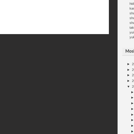
hid
kan
sh
sh
sh
ta
yui
yu
Mosh
►
2
►
2
►
2
►
2
▼
2