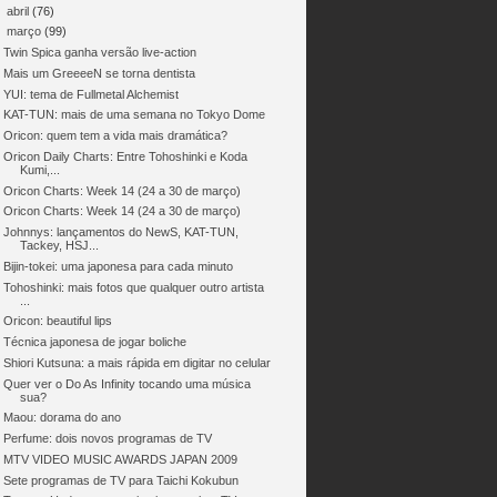
►
abril
(76)
▼
março
(99)
Twin Spica ganha versão live-action
Mais um GreeeeN se torna dentista
YUI: tema de Fullmetal Alchemist
KAT-TUN: mais de uma semana no Tokyo Dome
Oricon: quem tem a vida mais dramática?
Oricon Daily Charts: Entre Tohoshinki e Koda
Kumi,...
Oricon Charts: Week 14 (24 a 30 de março)
Oricon Charts: Week 14 (24 a 30 de março)
Johnnys: lançamentos do NewS, KAT-TUN,
Tackey, HSJ...
Bijin-tokei: uma japonesa para cada minuto
Tohoshinki: mais fotos que qualquer outro artista
...
Oricon: beautiful lips
Técnica japonesa de jogar boliche
Shiori Kutsuna: a mais rápida em digitar no celular
Quer ver o Do As Infinity tocando uma música
sua?
Maou: dorama do ano
Perfume: dois novos programas de TV
MTV VIDEO MUSIC AWARDS JAPAN 2009
Sete programas de TV para Taichi Kokubun