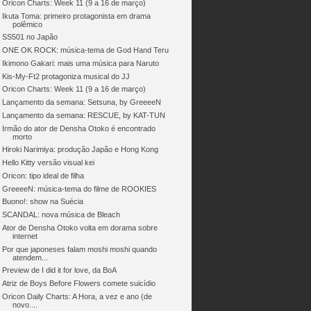
Oricon Charts: Week 11 (9 a 16 de março)
Ikuta Toma: primeiro protagonista em drama
polêmico
SS501 no Japão
ONE OK ROCK: música-tema de God Hand Teru
Ikimono Gakari: mais uma música para Naruto
Kis-My-Ft2 protagoniza musical do JJ
Oricon Charts: Week 11 (9 a 16 de março)
Lançamento da semana: Setsuna, by GreeeeN
Lançamento da semana: RESCUE, by KAT-TUN
Irmão do ator de Densha Otoko é encontrado
morto
Hiroki Narimiya: produção Japão e Hong Kong
Hello Kitty versão visual kei
Oricon: tipo ideal de filha
GreeeeN: música-tema do filme de ROOKIES
Buono!: show na Suécia
SCANDAL: nova música de Bleach
Ator de Densha Otoko volta em dorama sobre
internet
Por que japoneses falam moshi moshi quando
atendem...
Preview de I did it for love, da BoA
Atriz de Boys Before Flowers comete suicídio
Oricon Daily Charts: A Hora, a vez e ano (de
novo....