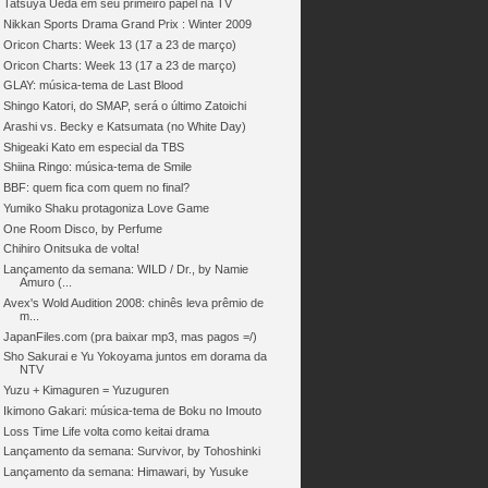
Tatsuya Ueda em seu primeiro papel na TV
Nikkan Sports Drama Grand Prix : Winter 2009
Oricon Charts: Week 13 (17 a 23 de março)
Oricon Charts: Week 13 (17 a 23 de março)
GLAY: música-tema de Last Blood
Shingo Katori, do SMAP, será o último Zatoichi
Arashi vs. Becky e Katsumata (no White Day)
Shigeaki Kato em especial da TBS
Shiina Ringo: música-tema de Smile
BBF: quem fica com quem no final?
Yumiko Shaku protagoniza Love Game
One Room Disco, by Perfume
Chihiro Onitsuka de volta!
Lançamento da semana: WILD / Dr., by Namie
Amuro (...
Avex's Wold Audition 2008: chinês leva prêmio de
m...
JapanFiles.com (pra baixar mp3, mas pagos =/)
Sho Sakurai e Yu Yokoyama juntos em dorama da
NTV
Yuzu + Kimaguren = Yuzuguren
Ikimono Gakari: música-tema de Boku no Imouto
Loss Time Life volta como keitai drama
Lançamento da semana: Survivor, by Tohoshinki
Lançamento da semana: Himawari, by Yusuke