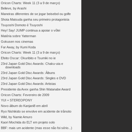
Oricon Charts: Week 11 (3 a 9 de março)
Believe, by Arashi
Maneiras diferentes de se jogar beisebol ou golfe
Shota Matsuda ganha seu primeiro protagonista
Tsuyoshi Domoto é Tsuyoshi
Hey! Say! JUMP continua a apoiar o vôlei
Matéria sobre Yatterman
Gokusen nos cinemas
Far Away, by Kumi Koda
Oricon Charts: Week 11 (3 a 9 de março)
Efeito Oscar: Okuribito e Tsumiki no ie
23rd Japan Gold Disc Awards: Chaku-uta e
downloads
23rd Japan Gold Disc Awards: Álbuns
23rd Japan Gold Disc Awards: Singles e DVD
23rd Japan Gold Disc Awards: Artistas
Presidente da Avex ganha Shin Watanabe Award
Oricon Charts: Fevereiro de 2009
YUI + STEREOPONY
Novo álbum do Kanjani8 em abril
Ryo Nishikido se envolve em acidente de trânsito
Wild, by Namie Amuro
Kaori Mochida do ELT em projeto solo
BBF: mais um acidente (mas esse não foi sério...)