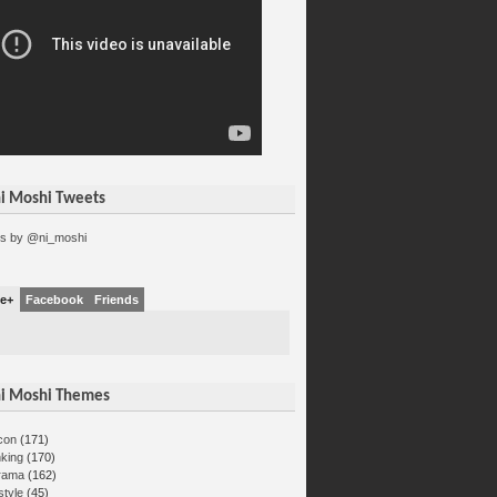
i Moshi Tweets
s by @ni_moshi
e+
Facebook
Friends
i Moshi Themes
con
(171)
nking
(170)
rama
(162)
estyle
(45)