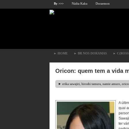
By >>>
Nádia Kaku
Doraemon
►
HOME
►
BR NOS DORAMAS
►
C(ROSS
Oricon: quem tem a vida 
►
erika sawajiri
,
hiroshi tamura
,
namie amuro
,
orico
A últi
qual a
person
Sawaji
ter vá
partic