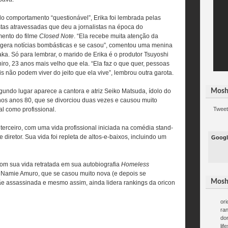
o comportamento “questionável”, Erika foi lembrada pelas
tas atravessadas que deu a jornalistas na época do
ento do filme
Closed Note
. “Ela recebe muita atenção da
 gera notícias bombásticas e se casou”, comentou uma menina
ka. Só para lembrar, o marido de Erika é o produtor Tsuyoshi
iro, 23 anos mais velho que ela. “Ela faz o que quer, pessoas
s não podem viver do jeito que ela vive”, lembrou outra garota.
undo lugar aparece a cantora e atriz Seiko Matsuda, ídolo do
Mosh
nos anos 80, que se divorciou duas vezes e causou muito
l como profissional.
Tweet
terceiro, com uma vida profissional iniciada na comédia stand-
 diretor. Sua vida foi repleta de altos-e-baixos, incluindo um
Googl
com sua vida retratada em sua autobiografia
Homeless
ra Namie Amuro, que se casou muito nova (e depois se
Mosh
mãe assassinada e mesmo assim, ainda lidera rankings da oricon
ori
ra
do
lif