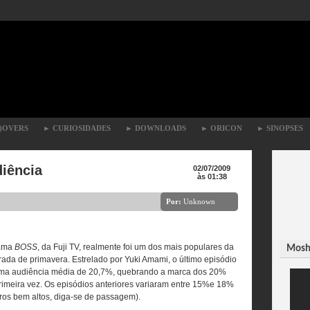
)OVERS
►
CURIOSIDADES
►
DOWNLOADS
►
ORICON
►
SINOPSES
iência
02/07/2009
às 01:38
Por:
Unknown
ama
BOSS
, da Fuji TV, realmente foi um dos mais populares da
Moshi
ada de primavera. Estrelado por Yuki Amami, o último episódio
uma audiência média de 20,7%, quebrando a marca dos 20%
rimeira vez. Os episódios anteriores variaram entre 15%e 18%
os bem altos, diga-se de passagem).