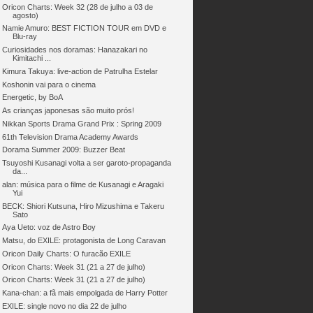
Oricon Charts: Week 32 (28 de julho a 03 de
agosto)
Namie Amuro: BEST FICTION TOUR em DVD e
Blu-ray
Curiosidades nos doramas: Hanazakari no
Kimitachi ...
Kimura Takuya: live-action de Patrulha Estelar
Koshonin vai para o cinema
Energetic, by BoA
As crianças japonesas são muito prós!
Nikkan Sports Drama Grand Prix : Spring 2009
61th Television Drama Academy Awards
Dorama Summer 2009: Buzzer Beat
Tsuyoshi Kusanagi volta a ser garoto-propaganda
da...
alan: música para o filme de Kusanagi e Aragaki
Yui
BECK: Shiori Kutsuna, Hiro Mizushima e Takeru
Sato
Aya Ueto: voz de Astro Boy
Matsu, do EXILE: protagonista de Long Caravan
Oricon Daily Charts: O furacão EXILE
Oricon Charts: Week 31 (21 a 27 de julho)
Oricon Charts: Week 31 (21 a 27 de julho)
Kana-chan: a fã mais empolgada de Harry Potter
EXILE: single novo no dia 22 de julho