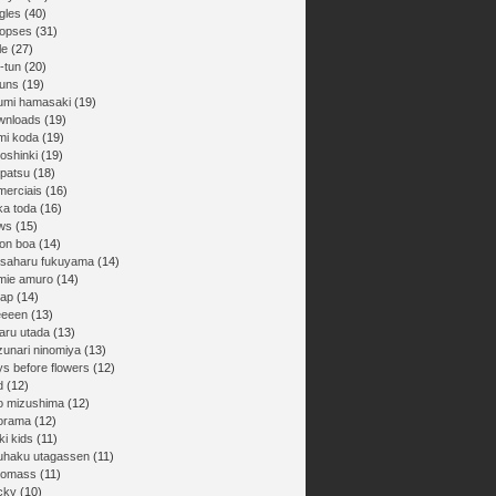
gles
(40)
nopses
(31)
le
(27)
-tun
(20)
buns
(19)
umi hamasaki
(19)
wnloads
(19)
mi koda
(19)
oshinki
(19)
npatsu
(18)
merciais
(16)
ka toda
(16)
ws
(15)
on boa
(14)
saharu fukuyama
(14)
mie amuro
(14)
ap
(14)
eeeen
(13)
aru utada
(13)
zunari ninomiya
(13)
ys before flowers
(12)
d
(12)
ro mizushima
(12)
orama
(12)
ki kids
(11)
uhaku utagassen
(11)
gomass
(11)
cky
(10)