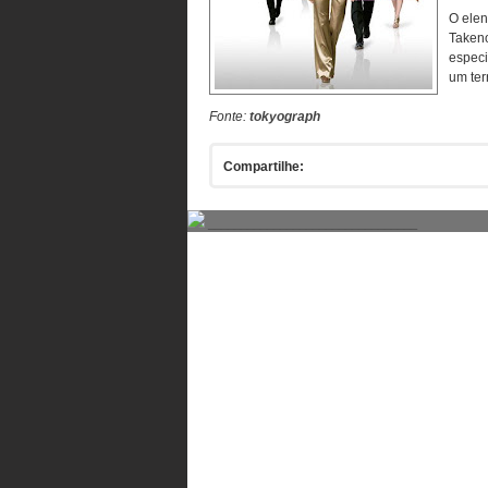
O elen
Takeno
especi
um ter
Fonte:
tokyograph
Compartilhe:
________________________________
Comentários
Comente