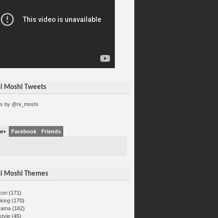
i Moshi Tweets
s by @ni_moshi
e+
Facebook
Friends
i Moshi Themes
con
(171)
nking
(170)
rama
(162)
estyle
(45)