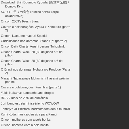
Download: Shin Doumoto Kyoudai (新堂本兄弟) /
Domoto Ky...
SOUR - '日々の音色 (Hibi no neiro)' (clipe
colaborativo)
Oricon: 2009’s Fresh Stars
Covers e colaborações: Ayaka x Kobukuro (parte
2)
Oricon: Natsu no matsuri Special
Curiosidades nos doramas: Stand Up! (parte 2)
Oricon Daily Charts: Arashi versus Tohoshinki
Oricon Charts: Week 28 (30 de junho a 6 de
julho)
Oricon Charts: Week 28 (30 de junho a 6 de
julho)
O Brasil nos doramas: Nobuta wo Produce (Parte
2)
Masami Nagasawa e Mokomichi Hayami: prêmio
por inc...
Covers e colaborações: Ken Hirai (parte 1)
Yukie Nakama: campanha anti-drogas
BOSS: mais de 20% de audiência
Juri Ueno estrela minissérie no WOWOW
Johnny’s Jr Shintaro Morimoto tem debut mundial
Kumi Koda: música-clássica para Kamui
Oricon: mulheres com a pele bonita
Oricon: homens com a pele bonita