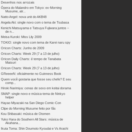
Desenhos nos arrozais
Ópera do Malandro em Tokyo: ex-Morning
Musume, atr...
Natto Angel: nova unit do AKB48
Angela Aki: single novo com o tema de Tsubasa
Kenichi Matsuyama e Tatsuya Fujiwara juntos –
de n...
Meisa Kuroki: Miss Lily 2009
TOKIO: single novo com tema de Karei naru spy
Oricon Charts: Junho de 2009
Oricon Charts: Week 29 (7 a 13 de julho)
Oricon Daily Charts: é tempo de Tanabata
Matsuri
Oricon Charts: Week 29 (7 a 13 de julho)
GReeeeN: oficialmente no Guinness Book
Quem você gostaria que fosse seu chefe? E seu
comp...
Hiroki Narimiya: cenas de sexo em keitai dorama
SMAP: single novo e música-tema de Ninkyo
helper
Hayao Miyazaki na San Diego Comic-Con
Clipe do Morning Musume feito por fãs
Kou Shibasaki: música de Otomen
Yuko Hara do Southern All Stars: música de
Akahana...
Ikuta Toma: Shin Doumoto Kyoudai e Vs Arashi