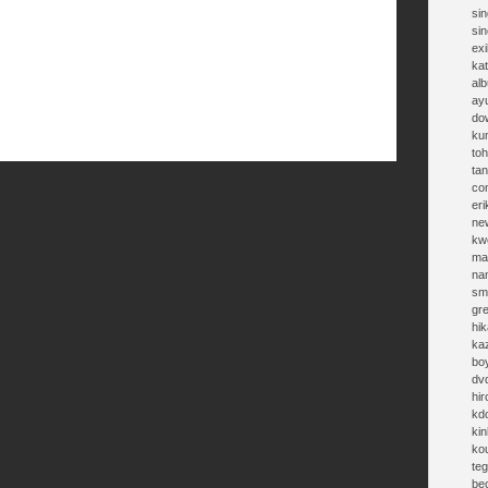
sin
si
exi
kat
al
ay
do
ku
toh
ta
co
eri
ne
kw
ma
na
sm
gr
hik
ka
bo
dv
hi
kd
kin
ko
te
be