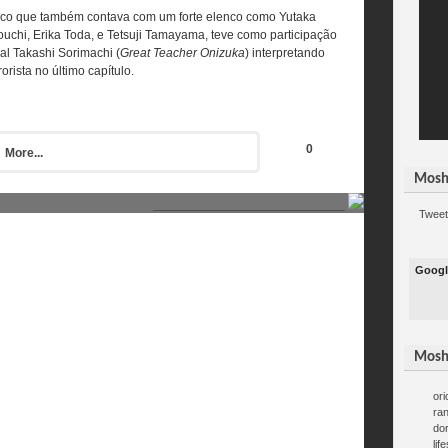
co que também contava com um forte elenco como Yutaka
uchi, Erika Toda, e Tetsuji Tamayama, teve como participação
al Takashi Sorimachi (
Great Teacher Onizuka
) interpretando
rorista no último capítulo.
0
More...
Mosh
________________________________
Tweet
Googl
Mosh
ori
ra
do
lif