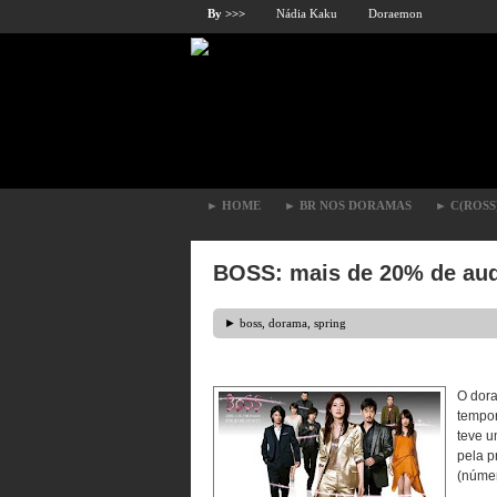
By >>>
Nádia Kaku
Doraemon
►
HOME
►
BR NOS DORAMAS
►
C(ROSS
BOSS: mais de 20% de aud
►
boss
,
dorama
,
spring
O dor
tempor
teve 
pela p
(númer