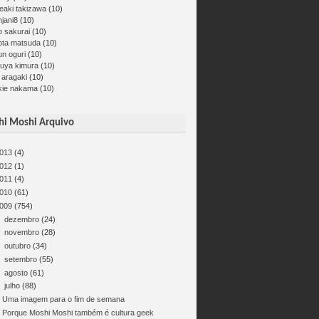
eaki takizawa
(10)
jani8
(10)
o sakurai
(10)
ota matsuda
(10)
un oguri
(10)
kuya kimura
(10)
 aragaki
(10)
kie nakama
(10)
i Moshi Arquivo
013
(4)
012
(1)
011
(4)
010
(61)
009
(754)
►
dezembro
(24)
►
novembro
(28)
►
outubro
(34)
►
setembro
(55)
►
agosto
(61)
▼
julho
(88)
Uma imagem para o fim de semana
Porque Moshi Moshi também é cultura geek