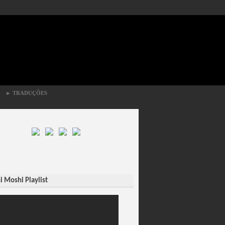
►
TRADUÇÕES
 Moshi Playlist