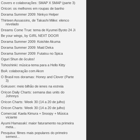
Covers e colaborações: SMAP X SMAP (parte 3)
Oricon: os melhores em roupas de banho
Dorama Summer 2009: Ninkyo Helper
Thirteen Assassins, de Takashi Miike: elenco
revelado
Dreams Come True: tema de Kyumei Byoto 24 Ji
Be your wings, by GIRL NEXT DOOR
Dorama Summer 2009: Koishite Akuma
Dorama Summer 2009: Maid Deka
Dorama Summer 2009: Futatsu no Spica
Oguri Shun de óculos!
Tohoshinki: música-tema para a Hello Kitty
BoA: colaboração com Akon
O Brasil nos doramas: Honey and Clover (Parte
3)
Gokusen: meio bilhão de ienes na estreia
Oricon Daily Charts: semana das units do
Johnnys
Oricon Charts: Week 30 (14 a 20 de julho)
Oricon Charts: Week 30 (14 a 20 de julho)
Comercial: Kaela Kimura + Snoopy + Música
viciante
Ayumi Hamasaki: maior faturamento na primeira
meta...
Pesquisa: filmes mais populares do primeiro
semest...