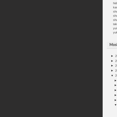
hid
kan
sh
sh
sh
ta
yui
yu
Mosh
►
2
►
2
►
2
►
2
▼
2