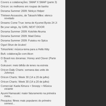
Covers e colaborações: SMAP X SMAP (parte 3)
Oricon: os melhores em roupas de banho
Dorama Summer 2009: Ninkyo Helper
Thirteen Assassins, de Takashi Miike: elenco
revelado
Dreams Come True: tema de Kyumei Byoto 24 Ji
Be your wings, by GIRL NEXT DOOR
Dorama Summer 2009: Koishite Akuma
Dorama Summer 2009: Maid Deka
Dorama Summer 2009: Futatsu no Spica
Oguri Shun de óculos!
Tohoshinki: música-tema para a Hello Kitty
BoA: colaboração com Akon
O Brasil nos doramas: Honey and Clover (Parte
3)
Gokusen: meio bilhão de ienes na estreia
Oricon Daily Charts: semana das units do
Johnnys
Oricon Charts: Week 30 (14 a 20 de julho)
Oricon Charts: Week 30 (14 a 20 de julho)
Comercial: Kaela Kimura + Snoopy + Música
viciante
Ayumi Hamasaki: maior faturamento na primeira
meta...
Pesquisa: filmes mais populares do primeiro
semest...