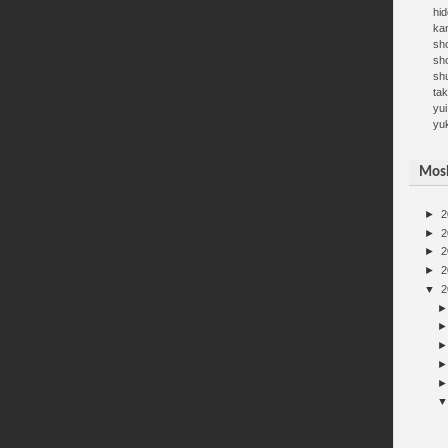
hid
kan
sh
sh
sh
ta
yui
yu
Mosh
►
2
►
2
►
2
►
2
▼
2