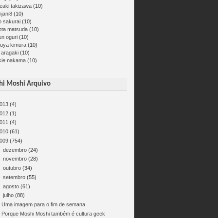
eaki takizawa
(10)
jani8
(10)
o sakurai
(10)
ota matsuda
(10)
un oguri
(10)
kuya kimura
(10)
 aragaki
(10)
kie nakama
(10)
i Moshi Arquivo
013
(4)
012
(1)
011
(4)
010
(61)
009
(754)
►
dezembro
(24)
►
novembro
(28)
►
outubro
(34)
►
setembro
(55)
►
agosto
(61)
▼
julho
(88)
Uma imagem para o fim de semana
Porque Moshi Moshi também é cultura geek