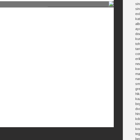
sin
________________________________
si
exi
kat
al
ay
do
ku
toh
ta
co
eri
ne
kw
ma
na
sm
gr
hik
ka
bo
dv
hi
kd
kin
ko
te
be