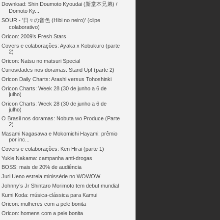
Download: Shin Doumoto Kyoudai (新堂本兄弟) /
Domoto Ky...
SOUR - '日々の音色 (Hibi no neiro)' (clipe
colaborativo)
Oricon: 2009’s Fresh Stars
Covers e colaborações: Ayaka x Kobukuro (parte
2)
Oricon: Natsu no matsuri Special
Curiosidades nos doramas: Stand Up! (parte 2)
Oricon Daily Charts: Arashi versus Tohoshinki
Oricon Charts: Week 28 (30 de junho a 6 de
julho)
Oricon Charts: Week 28 (30 de junho a 6 de
julho)
O Brasil nos doramas: Nobuta wo Produce (Parte
2)
Masami Nagasawa e Mokomichi Hayami: prêmio
por inc...
Covers e colaborações: Ken Hirai (parte 1)
Yukie Nakama: campanha anti-drogas
BOSS: mais de 20% de audiência
Juri Ueno estrela minissérie no WOWOW
Johnny’s Jr Shintaro Morimoto tem debut mundial
Kumi Koda: música-clássica para Kamui
Oricon: mulheres com a pele bonita
Oricon: homens com a pele bonita