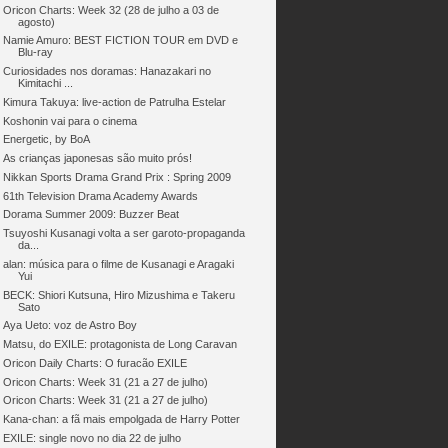
Oricon Charts: Week 32 (28 de julho a 03 de
agosto)
Namie Amuro: BEST FICTION TOUR em DVD e
Blu-ray
Curiosidades nos doramas: Hanazakari no
Kimitachi ...
Kimura Takuya: live-action de Patrulha Estelar
Koshonin vai para o cinema
Energetic, by BoA
As crianças japonesas são muito prós!
Nikkan Sports Drama Grand Prix : Spring 2009
61th Television Drama Academy Awards
Dorama Summer 2009: Buzzer Beat
Tsuyoshi Kusanagi volta a ser garoto-propaganda
da...
alan: música para o filme de Kusanagi e Aragaki
Yui
BECK: Shiori Kutsuna, Hiro Mizushima e Takeru
Sato
Aya Ueto: voz de Astro Boy
Matsu, do EXILE: protagonista de Long Caravan
Oricon Daily Charts: O furacão EXILE
Oricon Charts: Week 31 (21 a 27 de julho)
Oricon Charts: Week 31 (21 a 27 de julho)
Kana-chan: a fã mais empolgada de Harry Potter
EXILE: single novo no dia 22 de julho