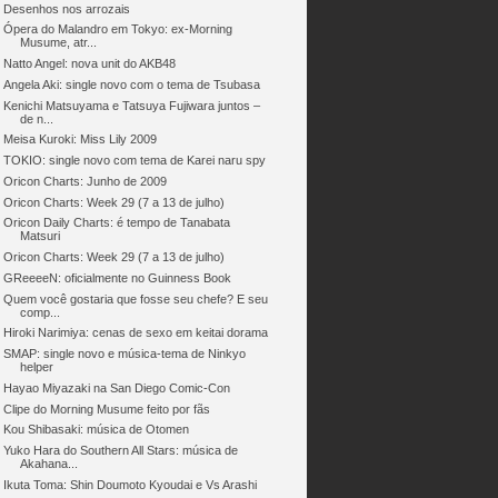
Desenhos nos arrozais
Ópera do Malandro em Tokyo: ex-Morning
Musume, atr...
Natto Angel: nova unit do AKB48
Angela Aki: single novo com o tema de Tsubasa
Kenichi Matsuyama e Tatsuya Fujiwara juntos –
de n...
Meisa Kuroki: Miss Lily 2009
TOKIO: single novo com tema de Karei naru spy
Oricon Charts: Junho de 2009
Oricon Charts: Week 29 (7 a 13 de julho)
Oricon Daily Charts: é tempo de Tanabata
Matsuri
Oricon Charts: Week 29 (7 a 13 de julho)
GReeeeN: oficialmente no Guinness Book
Quem você gostaria que fosse seu chefe? E seu
comp...
Hiroki Narimiya: cenas de sexo em keitai dorama
SMAP: single novo e música-tema de Ninkyo
helper
Hayao Miyazaki na San Diego Comic-Con
Clipe do Morning Musume feito por fãs
Kou Shibasaki: música de Otomen
Yuko Hara do Southern All Stars: música de
Akahana...
Ikuta Toma: Shin Doumoto Kyoudai e Vs Arashi