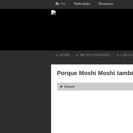
By >>>
Nádia Kaku
Doraemon
►
HOME
►
BR NOS DORAMAS
►
C(ROSS
Porque Moshi Moshi també
►
lifestyle