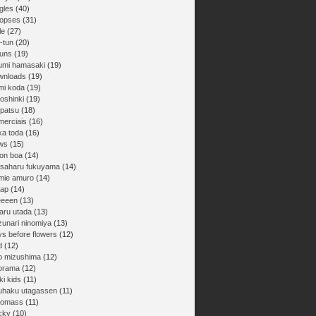
gles
(40)
nopses
(31)
le
(27)
-tun
(20)
buns
(19)
umi hamasaki
(19)
wnloads
(19)
mi koda
(19)
oshinki
(19)
npatsu
(18)
merciais
(16)
ka toda
(16)
ws
(15)
on boa
(14)
saharu fukuyama
(14)
mie amuro
(14)
ap
(14)
eeeen
(13)
aru utada
(13)
zunari ninomiya
(13)
ys before flowers
(12)
d
(12)
ro mizushima
(12)
orama
(12)
ki kids
(11)
uhaku utagassen
(11)
gomass
(11)
cky
(10)