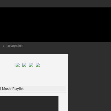
►
TRADUÇÕES
 Moshi Playlist