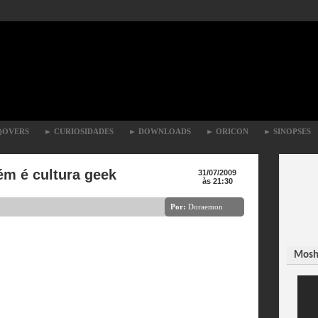
)OVERS
►
CURIOSIDADES
►
DOWNLOADS
►
ORICON
►
SINOPSES
m é cultura geek
31/07/2009
às 21:30
Por:
Doraemon
Moshi