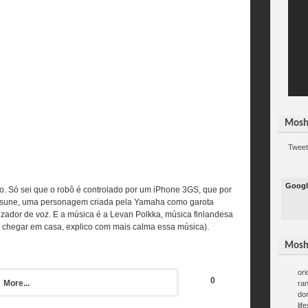
Mosh
Tweet
Googl
o. Só sei que o robô é controlado por um iPhone 3GS, que por
Hatsune, uma personagem criada pela Yamaha como garota
zador de voz. E a música é a Levan Polkka, música finlandesa
ndo chegar em casa, explico com mais calma essa música).
Mosh
ori
0
More...
ra
do
lif