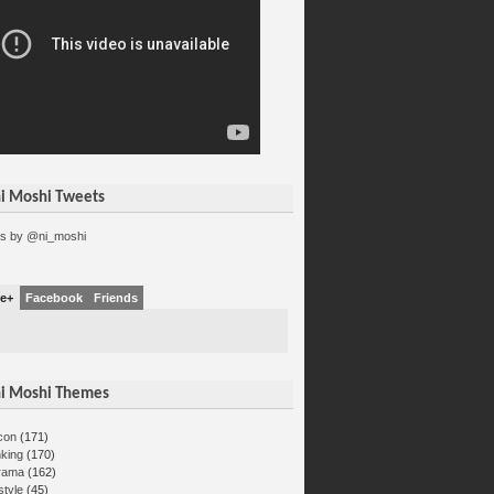
i Moshi Tweets
s by @ni_moshi
e+
Facebook
Friends
i Moshi Themes
con
(171)
nking
(170)
rama
(162)
estyle
(45)